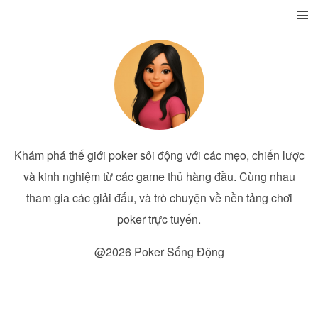
Khám phá thế giới poker sôi động với các mẹo, chiến lược
và kinh nghiệm từ các game thủ hàng đầu. Cùng nhau
tham gia các giải đấu, và trò chuyện về nền tảng chơi
poker trực tuyến.
@2026 Poker Sống Động